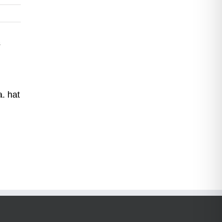
s
a. hat